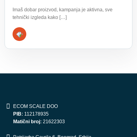
Imaš dobar proizvod, kampanja je aktivna, sve
tehnički izgleda kako […]
ECOM SCALE DOO
PIB:
112178935
Matični broj:
21622303