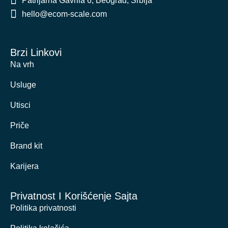
Patrijarha Gavrila 6, Beograd, Srbija
hello@ecom-scale.com
Brzi Linkovi
Na vrh
Usluge
Utisci
Priče
Brand kit
Karijera
Privatnost I Korišćenje Sajta
Politika privatnosti